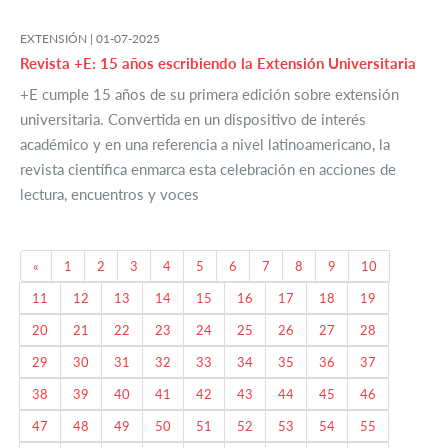
EXTENSIÓN |
01-07-2025
Revista +E: 15 años escribiendo la Extensión Universitaria
+E cumple 15 años de su primera edición sobre extensión
universitaria. Convertida en un dispositivo de interés
académico y en una referencia a nivel latinoamericano, la
revista científica enmarca esta celebración en acciones de
lectura, encuentros y voces
Previous
«
1
2
3
4
5
6
7
8
9
10
11
12
13
14
15
16
17
18
19
20
21
22
23
24
25
26
27
28
29
30
31
32
33
34
35
36
37
38
39
40
41
42
43
44
45
46
47
48
49
50
51
52
53
54
55