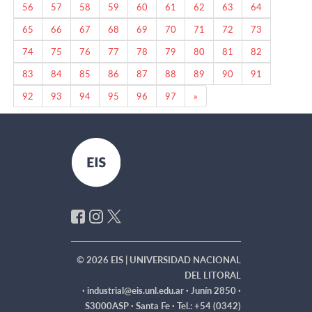
56
57
58
59
60
61
62
63
64
65
66
67
68
69
70
71
72
73
74
75
76
77
78
79
80
81
82
83
84
85
86
87
88
89
90
91
Next
92
93
94
95
96
97
»
© 2026 EIS | UNIVERSIDAD NACIONAL
DEL LITORAL
·
industrial@eis.unl.edu.ar · Junín 2850 ·
S3000ASP · Santa Fe · Tel.: +54 (0342)