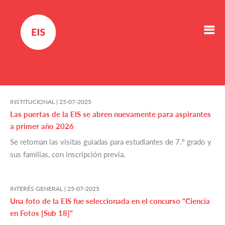
INSTITUCIONAL |
25-07-2025
Las puertas de la EIS se abren nuevamente para aspirantes
a primer año 2026
Se retoman las visitas guiadas para estudiantes de 7.º grado y
sus familias, con inscripción previa.
INTERÉS GENERAL |
25-07-2025
Una foto de la EIS fue seleccionada en el concurso "Ciencia
en Fotos [Sub 18]"