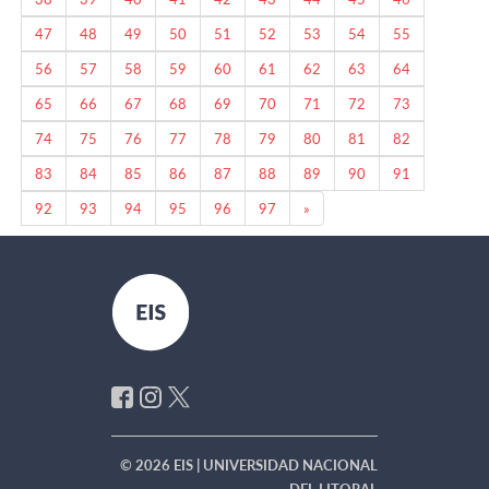
47
48
49
50
51
52
53
54
55
56
57
58
59
60
61
62
63
64
65
66
67
68
69
70
71
72
73
74
75
76
77
78
79
80
81
82
83
84
85
86
87
88
89
90
91
Next
92
93
94
95
96
97
»
© 2026 EIS | UNIVERSIDAD NACIONAL