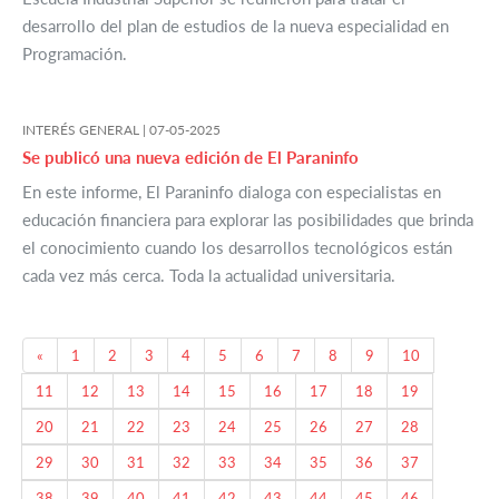
desarrollo del plan de estudios de la nueva especialidad en
Programación.
INTERÉS GENERAL |
07-05-2025
Se publicó una nueva edición de El Paraninfo
En este informe, El Paraninfo dialoga con especialistas en
educación financiera para explorar las posibilidades que brinda
el conocimiento cuando los desarrollos tecnológicos están
cada vez más cerca. Toda la actualidad universitaria.
Previous
«
1
2
3
4
5
6
7
8
9
10
11
12
13
14
15
16
17
18
19
20
21
22
23
24
25
26
27
28
29
30
31
32
33
34
35
36
37
38
39
40
41
42
43
44
45
46