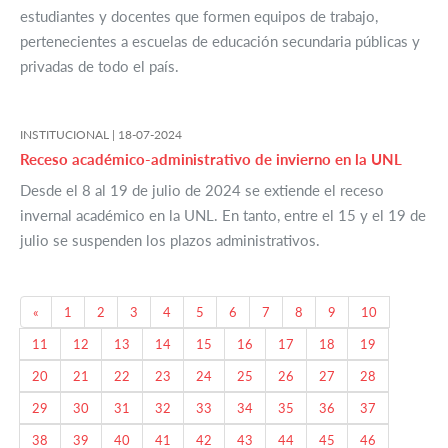
estudiantes y docentes que formen equipos de trabajo,
pertenecientes a escuelas de educación secundaria públicas y
privadas de todo el país.
INSTITUCIONAL |
18-07-2024
Receso académico-administrativo de invierno en la UNL
Desde el 8 al 19 de julio de 2024 se extiende el receso
invernal académico en la UNL. En tanto, entre el 15 y el 19 de
julio se suspenden los plazos administrativos.
Previous
«
1
2
3
4
5
6
7
8
9
10
11
12
13
14
15
16
17
18
19
20
21
22
23
24
25
26
27
28
29
30
31
32
33
34
35
36
37
38
39
40
41
42
43
44
45
46