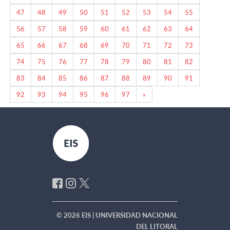
47
48
49
50
51
52
53
54
55
56
57
58
59
60
61
62
63
64
65
66
67
68
69
70
71
72
73
74
75
76
77
78
79
80
81
82
83
84
85
86
87
88
89
90
91
Next
92
93
94
95
96
97
»
© 2026 EIS | UNIVERSIDAD NACIONAL
DEL LITORAL