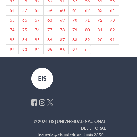
47
48
49
50
51
52
53
54
55
56
57
58
59
60
61
62
63
64
65
66
67
68
69
70
71
72
73
74
75
76
77
78
79
80
81
82
83
84
85
86
87
88
89
90
91
Next
92
93
94
95
96
97
»
© 2026 EIS | UNIVERSIDAD NACIONAL
DEL LITORAL
·
industrial@eis.unl.edu.ar · Junín 2850 ·