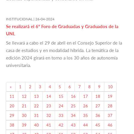
INSTITUCIONAL |
26-04-2024
Se realizará el 6º Foro de Graduadas y Graduados de la
UNL
Se llevará a cabo el 29 de abril en el Consejo Superior de la
casa de estudios y en modalidad híbrida. La temática de la
edición 2024 girará en torno a los 30 años de autonomía
universitaria.
Previous
«
1
2
3
4
5
6
7
8
9
10
11
12
13
14
15
16
17
18
19
20
21
22
23
24
25
26
27
28
29
30
31
32
33
34
35
36
37
38
39
40
41
42
43
44
45
46