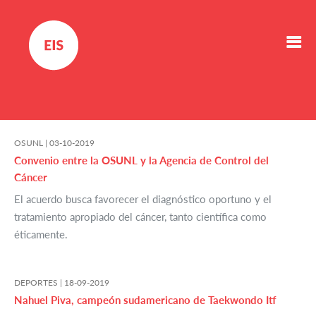
OSUNL |
03-10-2019
Convenio entre la OSUNL y la Agencia de Control del
Cáncer
El acuerdo busca favorecer el diagnóstico oportuno y el
tratamiento apropiado del cáncer, tanto científica como
éticamente.
DEPORTES |
18-09-2019
Nahuel Piva, campeón sudamericano de Taekwondo Itf