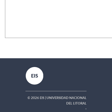
10:00HS
Ingreso 2027 a
10:00HS
Inscripción al
primer año: Examen
Turno de Exámenes
Previos y Especiales
[noviembre 2026]
© 2026 EIS | UNIVERSIDAD NACIONAL
DEL LITORAL
·