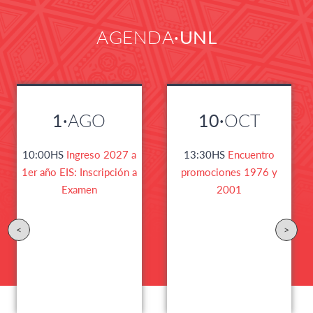
AGENDA
UNL
1·
AGO
10·
OCT
10:00HS
Ingreso 2027 a
13:30HS
Encuentro
1er año EIS: Inscripción a
promociones 1976 y
Examen
2001
<
>