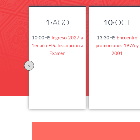
1·
AGO
10·
OCT
10:00HS
Ingreso 2027 a
13:30HS
Encuentro
1er año EIS: Inscripción a
promociones 1976 y
Examen
2001
<