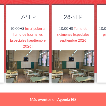
7·
SEP
28·
SEP
10:00HS
Inscripción al
10:00HS
Turno de
10:
Turno de Exámenes
Exámenes Especiales
p
Especiales [septiembre
[septiembre 2026]
2026]
Más eventos en Agenda EIS