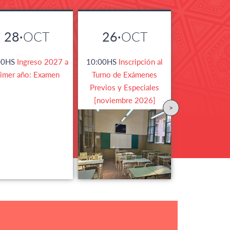
28·
OCT
26·
OCT
00HS
Ingreso 2027 a
10:00HS
Inscripción al
rimer año: Examen
Turno de Exámenes
Previos y Especiales
[noviembre 2026]
>