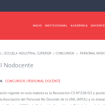
INICIO
INSTITUCIONAL
ACADÉMICA
DOCENTE
L | ESCUELA INDUSTRIAL SUPERIOR
» CONCURSOS » PERSONAL NOD
al Nodocente
N:
CONCURSOS
PERSONAL DOCENTE
ción vigente en esta materia es la Resolución CS Nº338/03 y posteri
la Asociación del Personal No Docente de la UNL (APUL) y se enmarc