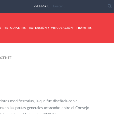
WEBMAIL
S
ESTUDIANTES
EXTENSIÓN Y VINCULACIÓN
TRÁMITES
OCENTE
ores modificatorias, la que fue diseñada con el
a en las pautas generales acordadas entre el Consejo