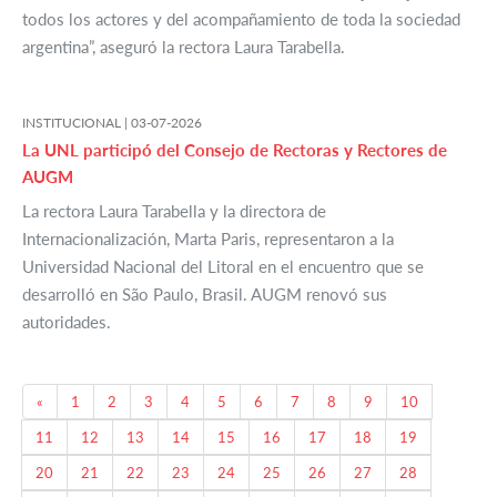
todos los actores y del acompañamiento de toda la sociedad
argentina”, aseguró la rectora Laura Tarabella.
INSTITUCIONAL |
03-07-2026
La UNL participó del Consejo de Rectoras y Rectores de
AUGM
La rectora Laura Tarabella y la directora de
Internacionalización, Marta Paris, representaron a la
Universidad Nacional del Litoral en el encuentro que se
desarrolló en São Paulo, Brasil. AUGM renovó sus
autoridades.
Previous
«
1
2
3
4
5
6
7
8
9
10
11
12
13
14
15
16
17
18
19
20
21
22
23
24
25
26
27
28