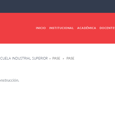
INICIO
INSTITUCIONAL
ACADÉMICA
DOCENTE
SCUELA INDUSTRIAL SUPERIOR
» PASE » PASE
onstrucción.