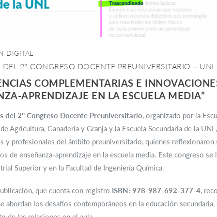
N DIGITAL
DEL 2° CONGRESO DOCENTE PREUNIVERSITARIO – UNL
ENCIAS COMPLEMENTARIAS E INNOVACIONE
ZA-APRENDIZAJE EN LA ESCUELA MEDIA”
 del 2° Congreso Docente Preuniversitario
, organizado por la Escu
 de Agricultura, Ganadería y Granja y la Escuela Secundaria de la UNL
s y profesionales del ámbito preuniversitario, quienes reflexionaro
os de enseñanza-aprendizaje en la escuela media. Este congreso se l
trial Superior y en la Facultad de Ingeniería Química.
ublicación, que cuenta con registro
ISBN: 978-987-692-377-4
, rec
ue abordan los desafíos contemporáneos en la educación secundaria,
to de las relaciones en el aula.