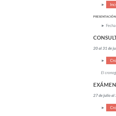
►
Inc
PRESENTACIÓN
► Fecha 
CONSUL
20 al 31 de ju
►
Cro
El cronog
EXÁMEN
27 de julio al
►
Cr