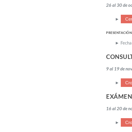
26 al 30 de o
►
Cer
PRESENTACIÓN
► Fecha 
CONSUL
9 al 19 de no
►
Cro
EXÁMEN
16 al 20 de n
►
Cr