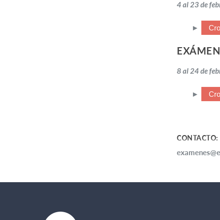
4 al 23 de fe
►
Cro
EXÁMEN
8 al 24 de fe
►
Cr
CONTACTO:
examenes@ei