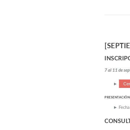
[SEPTI
INSCRIP
7 al 11 de se
►
Cer
PRESENTACIÓN
► Fecha 
CONSUL