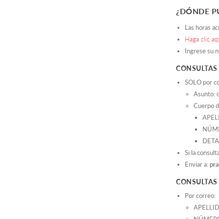
¿DÓNDE P
Las horas ac
Haga clic aq
Ingrese su n
CONSULTAS
SOLO por cor
Asunto: c
Cuerpo d
APEL
NÚM
DETA
Si la consul
Enviar a:
pra
CONSULTAS
Por correo:
APELLI