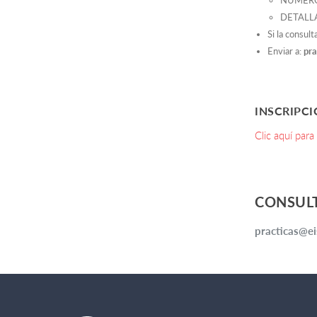
NÚMERO
DETALL
Si la consul
Enviar a:
pra
INSCRIPCI
Clic aquí para
CONSUL
practicas@ei