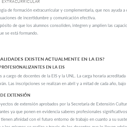
 EXTRACURRICULAR
egia de formación extracurricular y complementaria, que nos ayuda a d
uaciones de incertidumbre y comunicación efectiva.
pósito de que los alumnos consoliden, integren y amplíen las capaci
ue se está formando.
LIDADES EXISTEN ACTUALMENTE EN LA EIS?
PROFESIONALIZANTES EN LA EIS
 a cargo de docentes de la EIS y la UNL. La carga horaria acreditada e
jarán. Las inscripciones se realizan en abril y a mitad de cada año, baj
 DE EXTENSIÓN
yectos de extensión aprobados por la Secretaría de Extensión Cultur
antes ya que ponen en evidencia saberes profesionales significativ
 tienen afinidad con el futuro entorno de trabajo en cuanto a su sust
n a los mismos se realiza a través de los docentes que lo llevan adelan