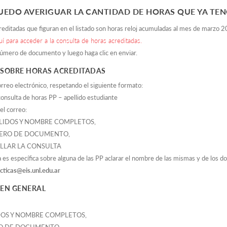
UEDO AVERIGUAR LA CANTIDAD DE HORAS QUE YA TE
reditadas que figuran en el listado son horas reloj acumuladas al mes de marzo 
uí para acceder a la consulta de horas acreditadas.
úmero de documento y luego haga clic en enviar.
 SOBRE HORAS ACREDITADAS
reo electrónico, respetando el siguiente formato:
onsulta de horas PP – apellido estudiante
el correo:
LIDOS Y NOMBRE COMPLETOS,
ERO DE DOCUMENTO,
LLAR LA CONSULTA
ta es específica sobre alguna de las PP aclarar el nombre de las mismas y de los d
cticas@eis.unl.edu.ar
 EN GENERAL
DOS Y NOMBRE COMPLETOS,